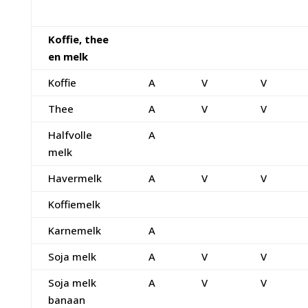
Koffie, thee
en melk
Koffie
A
V
V
Thee
A
V
V
Halfvolle
A
melk
Havermelk
A
V
V
Koffiemelk
Karnemelk
A
Soja melk
A
V
V
Soja melk
A
V
V
banaan