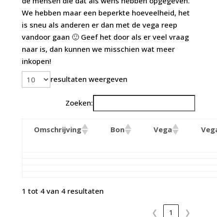
de mensen die dat als wens hebben opgegeven.
We hebben maar een beperkte hoeveelheid, het
is sneu als anderen er dan met de vega reep
vandoor gaan 🙂 Geef het door als er veel vraag
naar is, dan kunnen we misschien wat meer
inkopen!
resultaten weergeven
Zoeken:
Omschrijving
Bon
Vega
Veg
1 tot 4 van 4 resultaten
❮
1
❯