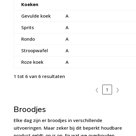
Koeken
Gevulde koek
A
Sprits
A
Rondo
A
Stroopwafel
A
Roze koek
A
1 tot 6 van 6 resultaten
❮
1
❯
Broodjes
Elke dag zijn er broodjes in verschillende
uitvoeringen. Maar zeker bij dit beperkt houdbare
product geldt: op is op. En wat we overhouden