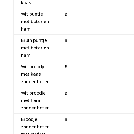
kaas
Wit puntje
B
met boter en
ham
Bruin puntje
B
met boter en
ham
Wit broodje
B
met kaas
zonder boter
Wit broodje
B
met ham
zonder boter
Broodje
B
zonder boter
met kipfilet