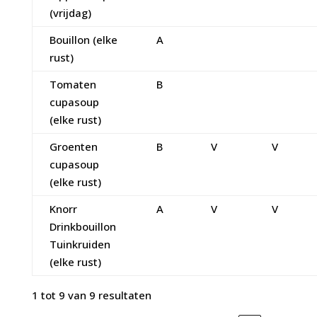
(vrijdag)
Bouillon (elke
A
rust)
Tomaten
B
cupasoup
(elke rust)
Groenten
B
V
V
cupasoup
(elke rust)
Knorr
A
V
V
Drinkbouillon
Tuinkruiden
(elke rust)
1 tot 9 van 9 resultaten