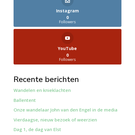
Instagram
0
Followers
YouTube
0
Followers
Recente berichten
Wandelen en knieklachten
Ballentent
Onze wandelaar John van den Engel in de media
Vierdaagse, nieuw bezoek of weerzien
Dag 1, de dag van Elst