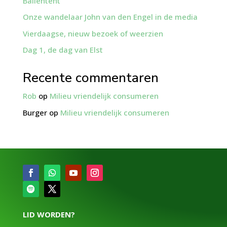
Ballentent
Onze wandelaar John van den Engel in de media
Vierdaagse, nieuw bezoek of weerzien
Dag 1, de dag van Elst
Recente commentaren
Rob
op
Milieu vriendelijk consumeren
Burger
op
Milieu vriendelijk consumeren
LID WORDEN?