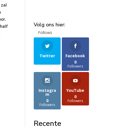
 zal
n
oor.
Volg ons hier:
half
Follows
.
Twitter
Facebook
0
Followers
Instagra
YouTube
m
0
0
Followers
Followers
Recente