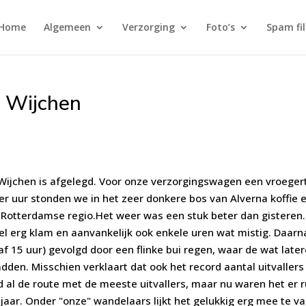
Home
Algemeen
Verzorging
Foto’s
Spam fi
 Wijchen
 Wijchen is afgelegd. Voor onze verzorgingswagen een vroegert
ier uur stonden we in het zeer donkere bos van Alverna koffie 
 Rotterdamse regio.Het weer was een stuk beter dan gisteren.
el erg klam en aanvankelijk ook enkele uren wat mistig. Daarn
f 15 uur) gevolgd door een flinke bui regen, waar de wat late
dden. Misschien verklaart dat ook het record aantal uitvallers
d al de route met de meeste uitvallers, maar nu waren het er 
aar. Onder "onze" wandelaars lijkt het gelukkig erg mee te va