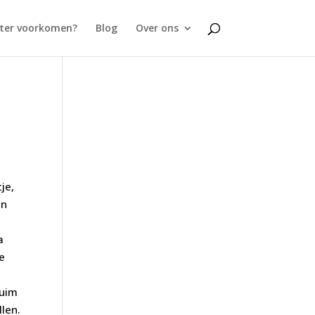
lter voorkomen?
Blog
Over ons
je,
en
a
re
ruim
llen.