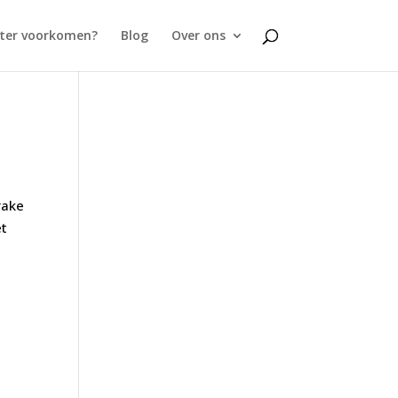
lter voorkomen?
Blog
Over ons
rake
et