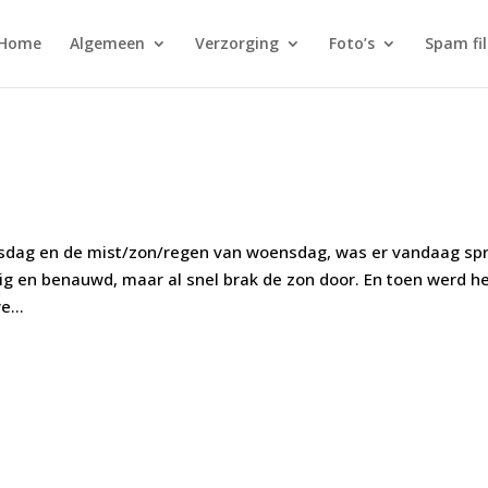
Home
Algemeen
Verzorging
Foto’s
Spam fi
insdag en de mist/zon/regen van woensdag, was er vandaag sp
g en benauwd, maar al snel brak de zon door. En toen werd h
e...