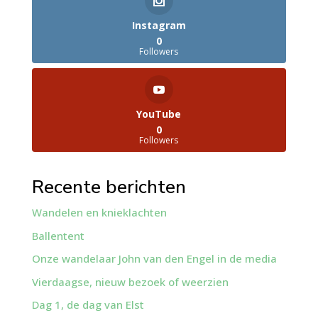
Instagram
0
Followers
YouTube
0
Followers
Recente berichten
Wandelen en knieklachten
Ballentent
Onze wandelaar John van den Engel in de media
Vierdaagse, nieuw bezoek of weerzien
Dag 1, de dag van Elst